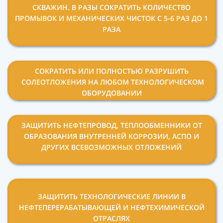
СКВАЖИН. В РАЗЫ СОКРАТИТЬ КОЛИЧЕСТВО
ПРОМЫВОК И МЕХАНИЧЕСКИХ ЧИСТОК С 5-6 РАЗ ДО 1
РАЗА
СОКРАТИТЬ ИЛИ ПОЛНОСТЬЮ РАЗРУШИТЬ
СОЛЕОТЛОЖЕНИЯ НА ЛЮБОМ
ТЕХНОЛОГИЧЕСКОМ
ОБОРУДОВАНИИ
ЗАЩИТИТЬ НЕФТЕПРОВОД,
ТЕПЛООБМЕННИКИ ОТ
ОБРАЗОВАНИЯ
ВНУТРЕННЕЙ КОРРОЗИИ, АСПО И
ДРУГИХ
ВСЕВОЗМОЖНЫХ ОТЛОЖЕНИЙ
ЗАЩИТИТЬ ТЕХНОЛОГИЧЕСКИЕ ЛИНИИ В
НЕФТЕПЕРЕРАБАТЫВАЮЩЕЙ И НЕФТЕХИМИЧЕСКОЙ
ОТРАСЛЯХ