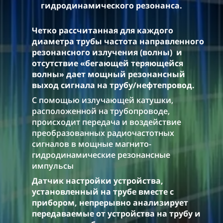
гидродинамического резонанса.
Четко рассчитанная
для каждого
диаметра трубы
частота направленного
резонансного излучения (волны) и
отсутствие «бегающей теряющейся
волны» дает мощный резонансный
выход сигнала на трубу/нефтепровод.
С помощью
излучающей катушки,
расположенной на трубопроводе,
происходит передача и воздействие
преобразованных радиочастотных
сигналов в
мощные
магнито-
гидродинамические резонансные
импульсы
Датчик настройки устройства,
установленный на трубе вместе с
прибором, непрерывно анализирует
передаваемые от устройства на трубу и