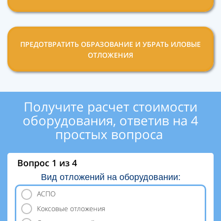
ПРЕДОТВРАТИТЬ ОБРАЗОВАНИЕ И
УБРАТЬ ИЛОВЫЕ
ОТЛОЖЕНИЯ
Получите расчет стоимости
оборудования, ответив на 4
простых вопроса
Во
Вопрос 1 из 4
Ти
Вид отложений на оборудовании
:
АСПО
Коксовые отложения