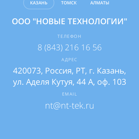
КАЗАНЬ
ТОМСК
АЛМАТЫ
ООО "НОВЫЕ ТЕХНОЛОГИИ"
ТОО "ENERGY CONSULTING
ООО "ИМПУЛЬС"
(обособленное
EXPERT"
ТЕЛЕФОН
подразделение)
8 (843) 216 16 56
ТЕЛЕФОН
7 (727) 346 62 20
ТЕЛЕФОН
АДРЕС
8 (843) 216 16 56
420073, Россия, РТ, г. Казань,
АДРЕС
ул.
Аделя Кутуя, 44 А, оф. 103
050057, Казахстан, Алматы, ул.
АДРЕС
634021, Россия, г. Томск, ул.
Казыбек Би, д. 65/107 офис
EMAIL
Сибирская, 83 Б, оф. 86
409
nt@nt-tek.ru
EMAIL
EMAIL
nt@nt-tek.ru
nt@nt-tek.ru